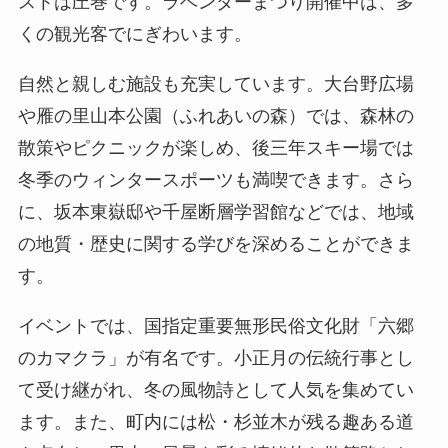
ストは圧巻です。ラベンダーまつり開催中は、多
くの観光客でにぎわいます。
自然と親しむ施設も充実しています。大台野広場
や雁の里山本公園（ふれあいの森）では、森林の
散策やピクニックが楽しめ、後三年スキー場では
冬季のウィンタースポーツも満喫できます。さら
に、坂本東嶽邸や千屋断層学習館などでは、地域
の地質・歴史に関する学びを深めることができま
す。
イベントでは、国指定重要無形民俗文化財「六郷
のカマクラ」が有名です。小正月の伝統行事とし
て受け継がれ、冬の風物詩として人気を集めてい
ます。また、町内には松・杉並木が残る趣ある道